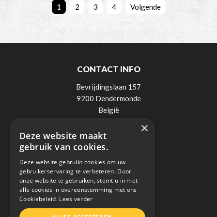
1
2
3
4
Volgende
CONTACT INFO
Bevrijdingslaan 157
9200 Dendermonde
België
×
Tel:
0498 / 521 900
Deze website maakt
Mail:
info@lee-elektro.be
gebruik van cookies.
BTW: BE0838018236
Deze website gebruikt cookies om uw
gebruikerservaring te verbeteren. Door
onze website te gebruiken, stemt u in met
alle cookies in overeenstemming met ons
Cookiebeleid.
Lees verder