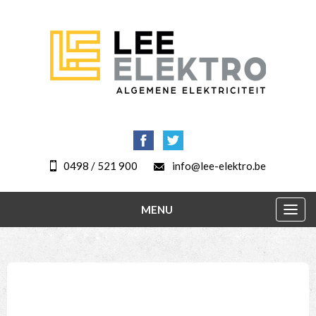
0498 / 521 900
info@lee-elektro.be
MENU
Togg
navig