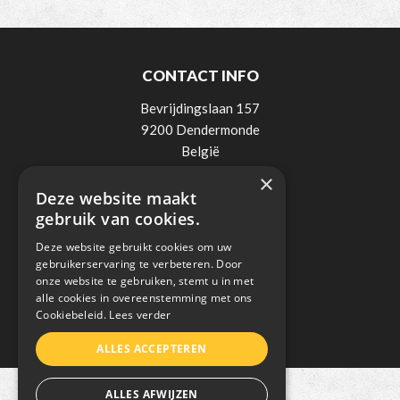
CONTACT INFO
Bevrijdingslaan 157
9200 Dendermonde
België
×
Tel:
0498 / 521 900
Deze website maakt
Mail:
info@lee-elektro.be
gebruik van cookies.
BTW: BE0838018236
Deze website gebruikt cookies om uw
gebruikerservaring te verbeteren. Door
onze website te gebruiken, stemt u in met
alle cookies in overeenstemming met ons
Cookiebeleid.
Lees verder
ALLES ACCEPTEREN
ALLES AFWIJZEN