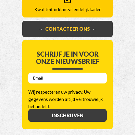
Kwaliteit in klantvriendelijk kader
CONTACTEER ONS
SCHRIJF JE IN VOOR
ONZE NIEUWSBRIEF
E
m
a
Wij respecteren uw
privacy
. Uw
i
gegevens worden altijd vertrouwelijk
l
behandeld.
*
INSCHRIJVEN
Alternative: