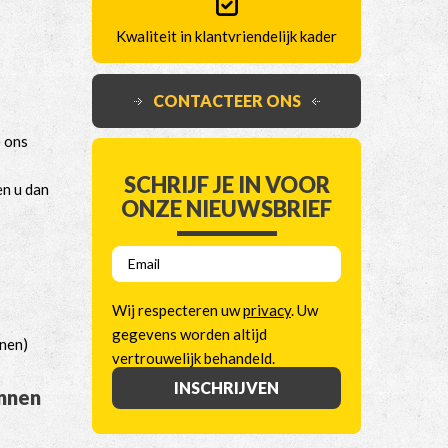
Kwaliteit in klantvriendelijk kader
CONTACTEER ONS
e ons
SCHRIJF JE IN VOOR
en u dan
ONZE NIEUWSBRIEF
E
m
a
Wij respecteren uw
privacy
. Uw
i
gegevens worden altijd
nnen)
l
vertrouwelijk behandeld.
*
INSCHRIJVEN
unnen
Alternative: