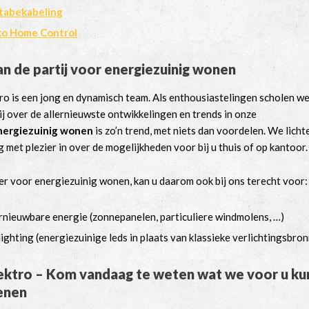
tabekabeling
ko Home Control
n de partij voor energiezuinig wonen
ro is een jong en dynamisch team. Als enthousiastelingen scholen w
ij over de allernieuwste ontwikkelingen en trends in onze
nergiezuinig wonen
is zo’n trend, met niets dan voordelen. We licht
 met plezier in over de mogelijkheden voor bij u thuis of op kantoor.
er voor energiezuinig wonen, kan u daarom ook bij ons terecht voor:
nieuwbare energie (zonnepanelen, particuliere windmolens, …)
ighting (energiezuinige leds in plaats van klassieke verlichtingsbro
ektro – Kom vandaag te weten wat we voor u k
enen