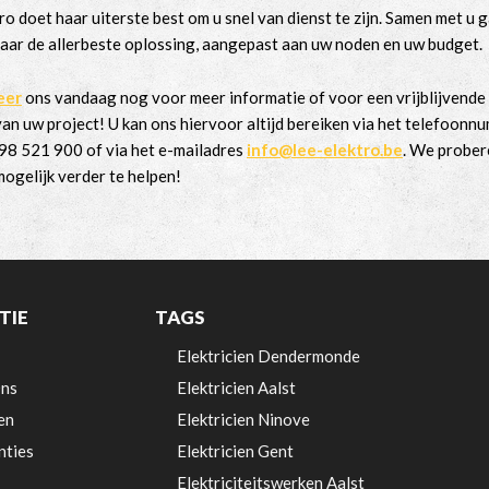
ro doet haar uiterste best om u snel van dienst te zijn. Samen met u 
aar de allerbeste oplossing, aangepast aan uw noden en uw budget.
eer
ons vandaag nog voor meer informatie of voor een vrijblijvende
an uw project! U kan ons hiervoor altijd bereiken via het telefoonn
98 521 900 of via het e-mailadres
info@lee-elektro.be
. We prober
ogelijk verder te helpen!
TIE
TAGS
Elektricien Dendermonde
ns
Elektricien Aalst
en
Elektricien Ninove
nties
Elektricien Gent
Elektriciteitswerken Aalst