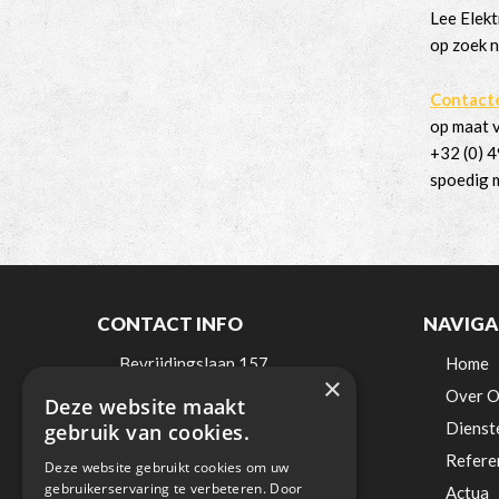
Lee Elekt
op zoek n
Contact
op maat v
+32 (0) 4
spoedig m
CONTACT INFO
NAVIGA
Bevrijdingslaan 157
Home
×
9200 Dendermonde
Over O
Deze website maakt
België
Dienst
gebruik van cookies.
Refere
Tel:
0498 / 521 900
Deze website gebruikt cookies om uw
gebruikerservaring te verbeteren. Door
Mail:
info@lee-elektro.be
Actua