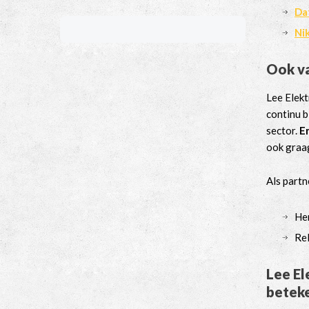
Da
Ni
Ook va
Lee Elekt
continu b
sector.
E
ook graag
Als partn
Her
Rel
Lee El
betek