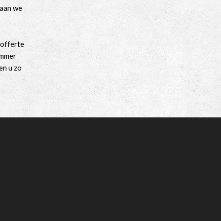
gaan we
 offerte
ummer
en u zo