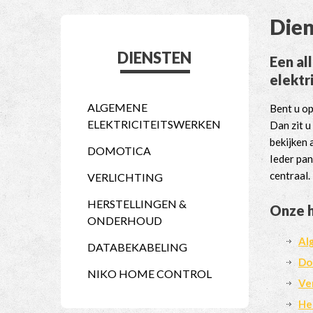
Die
DIENSTEN
Een al
elektr
ALGEMENE
Bent u o
ELEKTRICITEITSWERKEN
Dan zit u
bekijken 
DOMOTICA
Ieder pan
centraal.
VERLICHTING
HERSTELLINGEN &
Onze 
ONDERHOUD
Al
DATABEKABELING
Do
NIKO HOME CONTROL
Ve
He