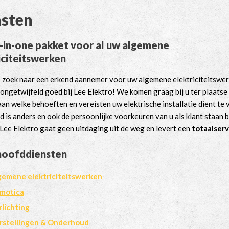
nsten
l-in-one pakket voor al uw algemene
iciteitswerken
p zoek naar een erkend aannemer voor uw algemene elektriciteitswe
 ongetwijfeld goed bij Lee Elektro! We komen graag bij u ter plaatse
aan welke behoeften en vereisten uw elektrische installatie dient te 
d is anders en ook de persoonlijke voorkeuren van u als klant staan b
 Lee Elektro gaat geen uitdaging uit de weg en levert een
totaalserv
hoofddiensten
gemene elektriciteitswerken
motica
rlichting
rstellingen & Onderhoud