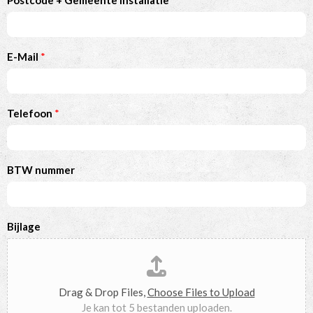
Postcode + Gemeente installatie
E-Mail
*
Telefoon
*
BTW nummer
Bijlage
Drag & Drop Files,
Choose Files to Upload
Je kan tot 5 bestanden uploaden.