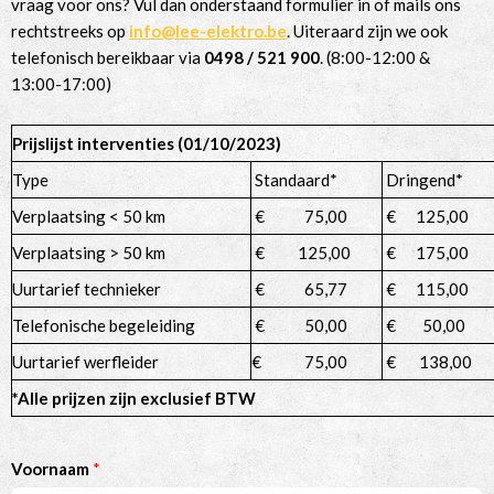
vraag voor ons? Vul dan onderstaand formulier in of mails ons
rechtstreeks op
info@lee-elektro.be
. Uiteraard zijn we ook
telefonisch bereikbaar via
0498 / 521 900
. (8:00-12:00 &
13:00-17:00)
Prijslijst interventies (01/10/2023)
Type
Standaard*
Dringend*
Verplaatsing < 50 km
€ 75,00
€ 125,00
Verplaatsing > 50 km
€ 125,00
€ 175,00
Uurtarief technieker
€ 65,77
€ 115,00
Telefonische begeleiding
€ 50,00
€ 50,00
Uurtarief werfleider
€ 75,00
€ 138,00
*Alle prijzen zijn exclusief BTW
Voornaam
*