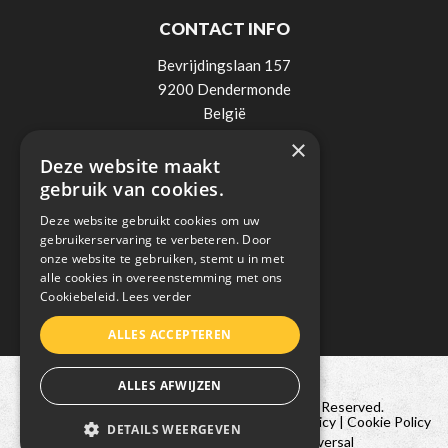
CONTACT INFO
Bevrijdingslaan 157
9200 Dendermonde
België
×
Tel:
0498 / 521 900
Deze website maakt
Mail:
info@lee-elektro.be
gebruik van cookies.
BTW: BE0838018236
Deze website gebruikt cookies om uw
gebruikerservaring te verbeteren. Door
onze website te gebruiken, stemt u in met
alle cookies in overeenstemming met ons
Cookiebeleid.
Lees verder
ALLES ACCEPTEREN
ALLES AFWIJZEN
Copyright © 2021 Lee Elektro. All Rights Reserved.
|
Sitemap
|
Algemene voorwaarden
|
Privacy Policy
|
Cookie Policy
DETAILS WEERGEVEN
Website laten maken door
Conversal