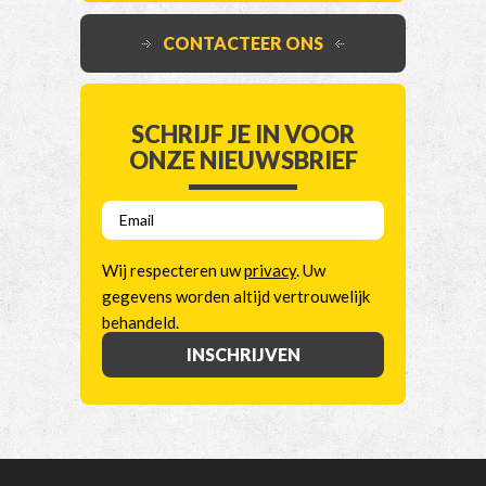
CONTACTEER ONS
SCHRIJF JE IN VOOR
ONZE NIEUWSBRIEF
E
m
a
Wij respecteren uw
privacy
. Uw
i
gegevens worden altijd vertrouwelijk
l
behandeld.
*
INSCHRIJVEN
Alternative: