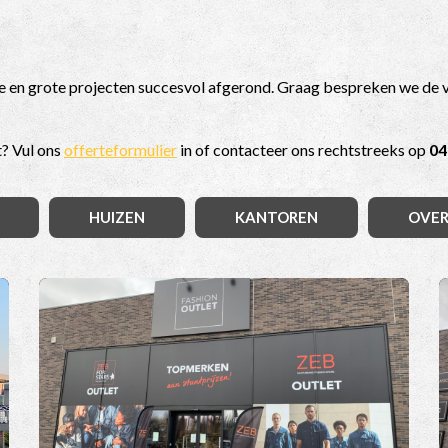
ine en grote projecten succesvol afgerond. Graag bespreken we de 
t? Vul ons
offerteformulier
in of contacteer ons rechtstreeks op
04
HUIZEN
KANTOREN
OVER