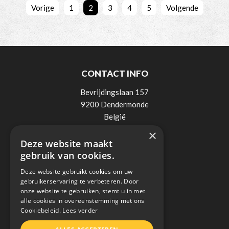
Vorige
1
2
3
4
5
Volgende
CONTACT INFO
Bevrijdingslaan 157
9200 Dendermonde
België
×
Tel:
0498 / 521 900
Deze website maakt
Mail:
info@lee-elektro.be
gebruik van cookies.
BTW: BE0838018236
Deze website gebruikt cookies om uw
gebruikerservaring te verbeteren. Door
onze website te gebruiken, stemt u in met
alle cookies in overeenstemming met ons
Cookiebeleid.
Lees verder