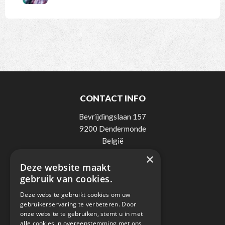
CONTACT INFO
Bevrijdingslaan 157
9200 Dendermonde
België
×
Tel:
0498 / 521 900
Deze website maakt
Mail:
info@lee-elektro.be
gebruik van cookies.
BTW: BE0838018236
Deze website gebruikt cookies om uw
gebruikerservaring te verbeteren. Door
onze website te gebruiken, stemt u in met
alle cookies in overeenstemming met ons