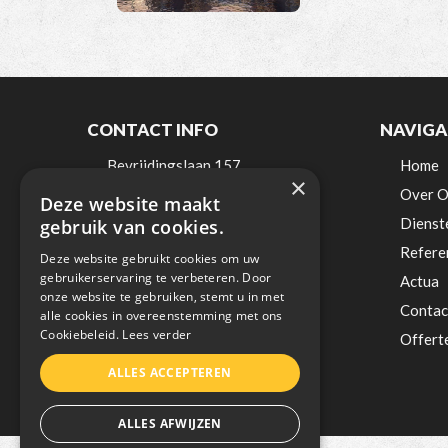
CONTACT INFO
NAVIGA
Bevrijdingslaan 157
Home
×
9200 Dendermonde
Over O
Deze website maakt
België
Dienst
gebruik van cookies.
Refere
Tel:
0498 / 521 900
Deze website gebruikt cookies om uw
gebruikerservaring te verbeteren. Door
Mail:
info@lee-elektro.be
Actua
onze website te gebruiken, stemt u in met
BTW: BE0838018236
Contac
alle cookies in overeenstemming met ons
Cookiebeleid.
Lees verder
Offert
ALLES ACCEPTEREN
ALLES AFWIJZEN