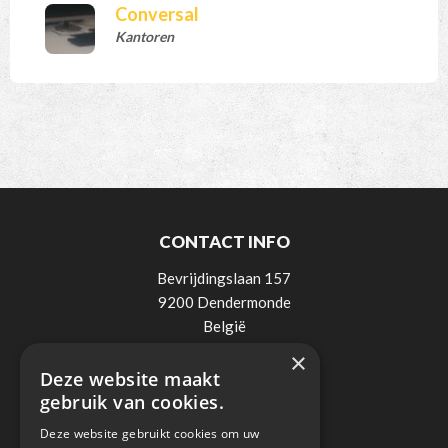
Conversal
Kantoren
CONTACT INFO
Bevrijdingslaan 157
9200 Dendermonde
België
×
Tel:
0498 / 521 900
Deze website maakt
Mail:
info@lee-elektro.be
gebruik van cookies.
BTW: BE0838018236
Deze website gebruikt cookies om uw