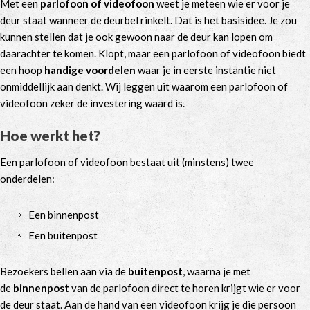
Met een
parlofoon of videofoon
weet je meteen wie er voor je
deur staat wanneer de deurbel rinkelt. Dat is het basisidee. Je zou
kunnen stellen dat je ook gewoon naar de deur kan lopen om
daarachter te komen. Klopt, maar een parlofoon of videofoon biedt
een hoop
handige voordelen
waar je in eerste instantie niet
onmiddellijk aan denkt. Wij leggen uit waarom een parlofoon of
videofoon zeker de investering waard is.
Hoe werkt het?
Een parlofoon of videofoon bestaat uit (minstens) twee
onderdelen:
Een binnenpost
Een buitenpost
Bezoekers bellen aan via de
buitenpost
, waarna je met
de
binnenpost
van de parlofoon direct te horen krijgt wie er voor
de deur staat. Aan de hand van een videofoon krijg je die persoon