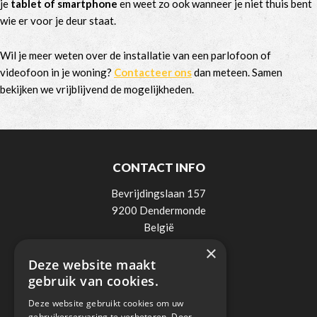
je
tablet of smartphone
en weet zo ook wanneer je niet thuis bent
wie er voor je deur staat.
Wil je meer weten over de installatie van een parlofoon of
videofoon in je woning?
Contacteer ons
dan meteen. Samen
bekijken we vrijblijvend de mogelijkheden.
CONTACT INFO
Bevrijdingslaan 157
9200 Dendermonde
België
×
Tel:
0498 / 521 900
Deze website maakt
Mail:
info@lee-elektro.be
gebruik van cookies.
BTW: BE0838018236
Deze website gebruikt cookies om uw
gebruikerservaring te verbeteren. Door