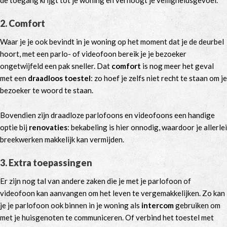
de toegang krijgt tot je woning en verhoogt je veiligheidsgevoel.
2. Comfort
Waar je je ook bevindt in je woning op het moment dat je de deurbel
hoort, met een parlo- of videofoon bereik je je bezoeker
ongetwijfeld een pak sneller. Dat
comfort
is nog meer het geval
met een
draadloos toestel
: zo hoef je zelfs niet recht te staan om je
bezoeker te woord te staan.
Bovendien zijn draadloze parlofoons en videofoons een handige
optie bij
renovaties
: bekabeling is hier onnodig, waardoor je allerlei
breekwerken makkelijk kan vermijden.
3. Extra toepassingen
Er zijn nog tal van andere zaken die je met je parlofoon of
videofoon kan aanvangen om het leven te vergemakkelijken. Zo kan
je je parlofoon ook binnen in je woning als
intercom
gebruiken om
met je huisgenoten te communiceren. Of verbind het toestel met