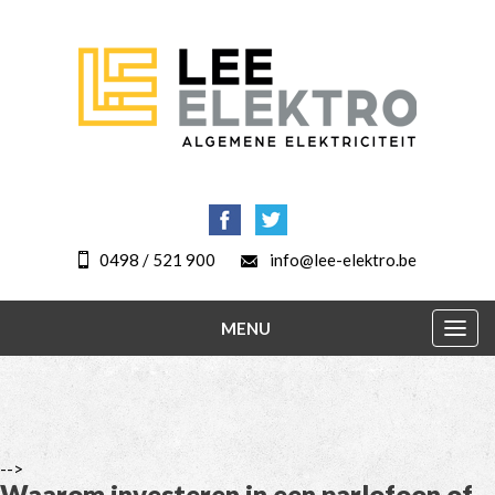
0498 / 521 900
info@lee-elektro.be
MENU
Togg
navig
-->
Waarom investeren in een parlofoon of