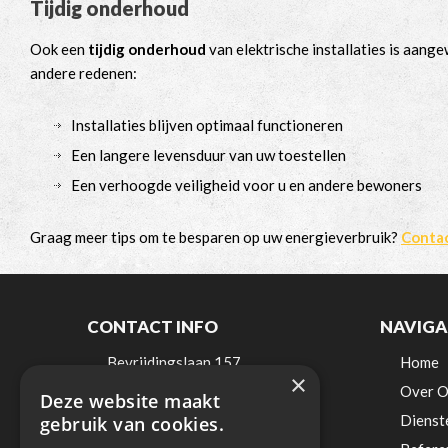
Tijdig onderhoud
Ook een
tijdig onderhoud
van elektrische installaties is aang
andere redenen:
Installaties blijven optimaal functioneren
Een langere levensduur van uw toestellen
Een verhoogde veiligheid voor u en andere bewoners
Graag meer tips om te besparen op uw energieverbruik?
Conta
CONTACT INFO
NAVIGA
Bevrijdingslaan 157
Home
×
9200 Dendermonde
Over O
Deze website maakt
België
Dienst
gebruik van cookies.