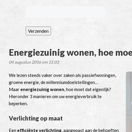
Verzenden
Energiezuinig wonen, hoe moe
04 augustus 2016 om 15:03
We lezen steeds vaker over zaken als passiefwoningen,
groene energie, de millenniumdoelstellingen…
Maar
energiezuinig wonen
, hoe moet dat eigenlijk?
Hieronder 3 manieren om uw energieverbruik te
beperken.
Verlichting op maat
Een
efficiënte verlichting
, aangepast aan de behoeften