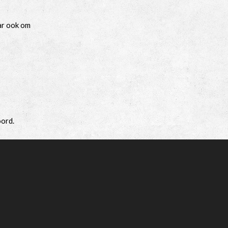
aar ook om
oord.