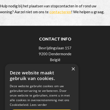
Hulp nodig bij het plaatsen van stopcontacten in of rond uw
woning? Aarzel niet om ons te
contacteren
! We helpen u graag.
CONTACT INFO
Bevrijdingslaan 157
9200 Dendermonde
België
×
Tel:
0498 / 521 900
Deze website maakt
Mail:
info@lee-elektro.be
gebruik van cookies.
BTW: BE0838018236
Deze website gebruikt cookies om uw
gebruikerservaring te verbeteren. Door
onze website te gebruiken, stemt u in met
alle cookies in overeenstemming met ons
Cookiebeleid.
Lees verder