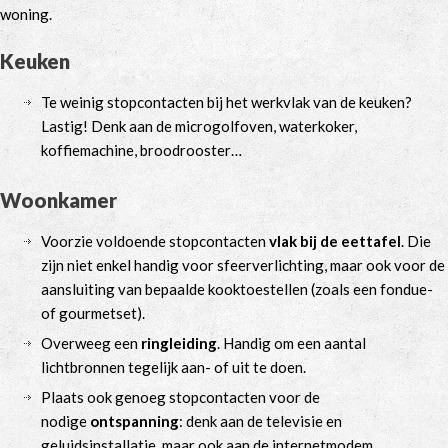
woning.
Keuken
Te weinig stopcontacten bij het werkvlak van de keuken?
Lastig! Denk aan de microgolfoven, waterkoker,
koffiemachine, broodrooster…
Woonkamer
Voorzie voldoende stopcontacten
vlak bij de eettafel
. Die
zijn niet enkel handig voor sfeerverlichting, maar ook voor de
aansluiting van bepaalde kooktoestellen (zoals een fondue-
of gourmetset).
Overweeg een
ringleiding
. Handig om een aantal
lichtbronnen tegelijk aan- of uit te doen.
Plaats ook genoeg stopcontacten voor de
nodige
ontspanning
: denk aan de televisie en
geluidsinstallatie, maar ook aan de internetmodem.