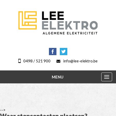
0498 / 521 900
info@lee-elektro.be
MENU
Togg
navig
-->
Waar stopcontacten plaatsen?