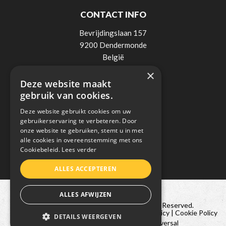
CONTACT INFO
Bevrijdingslaan 157
9200 Dendermonde
België
×
Tel:
0498 / 521 900
Deze website maakt
Mail:
info@lee-elektro.be
gebruik van cookies.
BTW: BE0838018236
Deze website gebruikt cookies om uw
gebruikerservaring te verbeteren. Door
onze website te gebruiken, stemt u in met
alle cookies in overeenstemming met ons
Cookiebeleid.
Lees verder
ALLES ACCEPTEREN
ALLES AFWIJZEN
Copyright © 2021 Lee Elektro. All Rights Reserved.
|
Sitemap
|
Algemene voorwaarden
|
Privacy Policy
|
Cookie Policy
DETAILS WEERGEVEN
Website laten maken door
Conversal