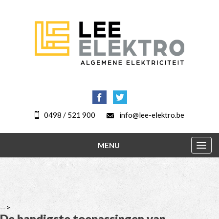
0498 / 521 900
info@lee-elektro.be
MENU
Togg
navig
-->
De handigste toepassingen van